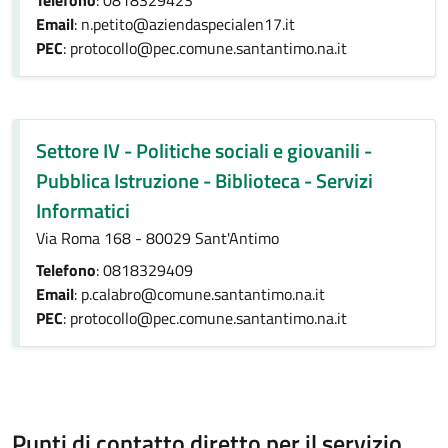
Telefono
: 0818329423
Email
: n.petito@aziendaspecialen17.it
PEC
: protocollo@pec.comune.santantimo.na.it
Settore IV - Politiche sociali e giovanili -
Pubblica Istruzione - Biblioteca - Servizi
Informatici
Via Roma 168 - 80029 Sant'Antimo
Telefono
: 0818329409
Email
: p.calabro@comune.santantimo.na.it
PEC
: protocollo@pec.comune.santantimo.na.it
Punti di contatto diretto per il servizio