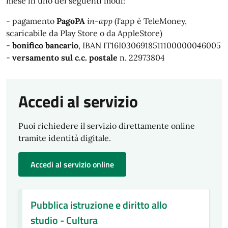
mese in uno dei seguenti modi:
- pagamento
PagoPA
in-app
(l'app è TeleMoney,
scaricabile da Play Store o da AppleStore)
-
bonifico bancario
, IBAN IT16I0306918511100000046005
-
versamento sul c.c. postale
n. 22973804
Accedi al servizio
Puoi richiedere il servizio direttamente online
tramite identità digitale.
Accedi al servizio online
Pubblica istruzione e diritto allo
studio - Cultura