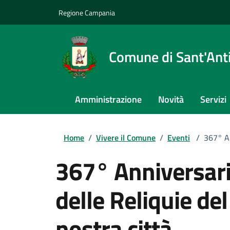
Regione Campania
Comune di Sant'An
Amministrazione
Novità
Servizi
Home
/
Vivere il Comune
/
Eventi
/
367° An
367° Anniversario
delle Reliquie de
nostra città