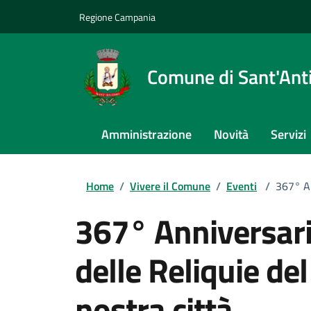
Regione Campania
Comune di Sant'An
Amministrazione
Novità
Servizi
Home
/
Vivere il Comune
/
Eventi
/
367° An
367° Anniversario
delle Reliquie de
nostra città