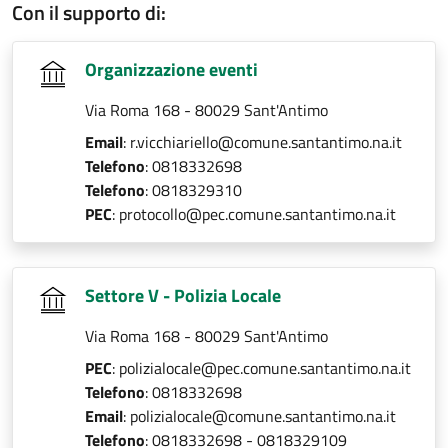
Con il supporto di:
Organizzazione eventi
Via Roma 168 - 80029 Sant'Antimo
Email
: r.vicchiariello@comune.santantimo.na.it
Telefono
: 0818332698
Telefono
: 0818329310
PEC
: protocollo@pec.comune.santantimo.na.it
Settore V - Polizia Locale
Via Roma 168 - 80029 Sant'Antimo
PEC
: polizialocale@pec.comune.santantimo.na.it
Telefono
: 0818332698
Email
: polizialocale@comune.santantimo.na.it
Telefono
: 0818332698 - 0818329109