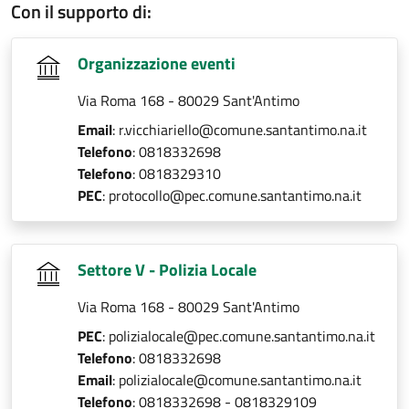
Con il supporto di:
Organizzazione eventi
Via Roma 168 - 80029 Sant'Antimo
Email
: r.vicchiariello@comune.santantimo.na.it
Telefono
: 0818332698
Telefono
: 0818329310
PEC
: protocollo@pec.comune.santantimo.na.it
Settore V - Polizia Locale
Via Roma 168 - 80029 Sant'Antimo
PEC
: polizialocale@pec.comune.santantimo.na.it
Telefono
: 0818332698
Email
: polizialocale@comune.santantimo.na.it
Telefono
: 0818332698 - 0818329109