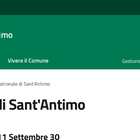
timo
Vivere il Comune
Gestione
atronale di Sant'Antimo
di Sant'Antimo
11 Settembre 30