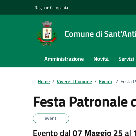
Regione Campania
Comune di Sant'An
Amministrazione
Novità
Servizi
Home
/
Vivere il Comune
/
Eventi
/
Festa P
Festa Patronale 
eventi
Evento dal
07 Maggio 25
al