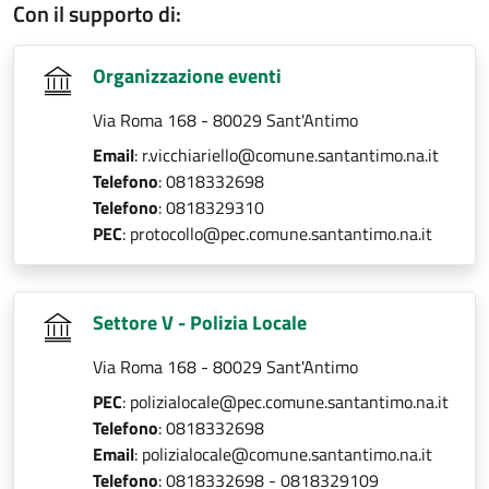
Con il supporto di:
Organizzazione eventi
Via Roma 168 - 80029 Sant'Antimo
Email
: r.vicchiariello@comune.santantimo.na.it
Telefono
: 0818332698
Telefono
: 0818329310
PEC
: protocollo@pec.comune.santantimo.na.it
Settore V - Polizia Locale
Via Roma 168 - 80029 Sant'Antimo
PEC
: polizialocale@pec.comune.santantimo.na.it
Telefono
: 0818332698
Email
: polizialocale@comune.santantimo.na.it
Telefono
: 0818332698 - 0818329109