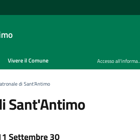
timo
Vivere il Comune
Accesso all'in
atronale di Sant'Antimo
di Sant'Antimo
11 Settembre 30