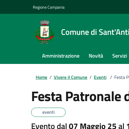
Regione Campania
Comune di Sant'An
Amministrazione
Novità
Servizi
Home
/
Vivere il Comune
/
Eventi
/
Festa P
Festa Patronale 
eventi
Evento dal
07 Maggio 25
al