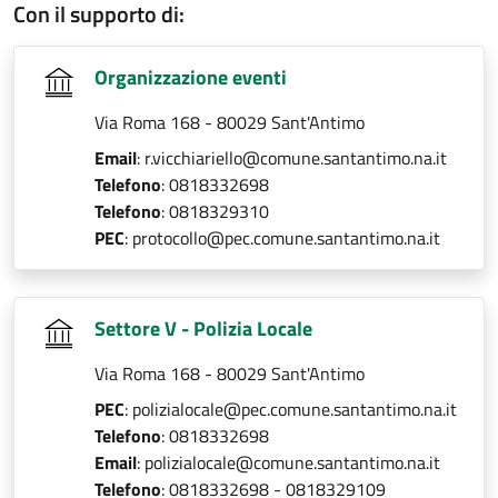
Con il supporto di:
Organizzazione eventi
Via Roma 168 - 80029 Sant'Antimo
Email
: r.vicchiariello@comune.santantimo.na.it
Telefono
: 0818332698
Telefono
: 0818329310
PEC
: protocollo@pec.comune.santantimo.na.it
Settore V - Polizia Locale
Via Roma 168 - 80029 Sant'Antimo
PEC
: polizialocale@pec.comune.santantimo.na.it
Telefono
: 0818332698
Email
: polizialocale@comune.santantimo.na.it
Telefono
: 0818332698 - 0818329109