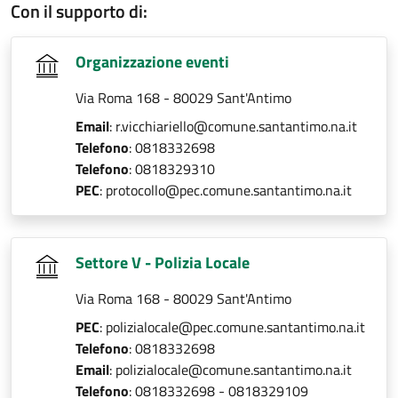
Con il supporto di:
Organizzazione eventi
Via Roma 168 - 80029 Sant'Antimo
Email
: r.vicchiariello@comune.santantimo.na.it
Telefono
: 0818332698
Telefono
: 0818329310
PEC
: protocollo@pec.comune.santantimo.na.it
Settore V - Polizia Locale
Via Roma 168 - 80029 Sant'Antimo
PEC
: polizialocale@pec.comune.santantimo.na.it
Telefono
: 0818332698
Email
: polizialocale@comune.santantimo.na.it
Telefono
: 0818332698 - 0818329109