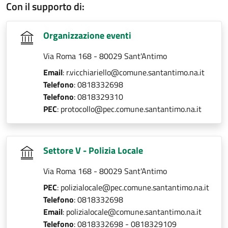
Con il supporto di:
Organizzazione eventi
Via Roma 168 - 80029 Sant'Antimo
Email
: r.vicchiariello@comune.santantimo.na.it
Telefono
: 0818332698
Telefono
: 0818329310
PEC
: protocollo@pec.comune.santantimo.na.it
Settore V - Polizia Locale
Via Roma 168 - 80029 Sant'Antimo
PEC
: polizialocale@pec.comune.santantimo.na.it
Telefono
: 0818332698
Email
: polizialocale@comune.santantimo.na.it
Telefono
: 0818332698 - 0818329109