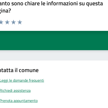
nto sono chiare le informazioni su questa
gina?
da 1 a 5 stelle la pagina
a 1 stelle su 5
aluta 2 stelle su 5
Valuta 3 stelle su 5
Valuta 4 stelle su 5
Valuta 5 stelle su 5
tatta il comune
Leggi le domande frequenti
Richiedi assistenza
Prenota appuntamento