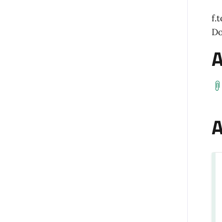
f.
Do
A
A