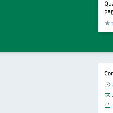
Qua
pa
Valuta 
Valut
V
Con