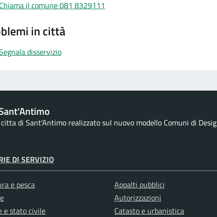
Chiama il comune 081 8329111
blemi in città
Segnala disservizio
Sant'Antimo
a citta di Sant'Antimo realizzato sul nuovo modello Comuni di Design
IE DI SERVIZIO
ura e pesca
Appalti pubblici
e
Autorizzazioni
 e stato civile
Catasto e urbanistica